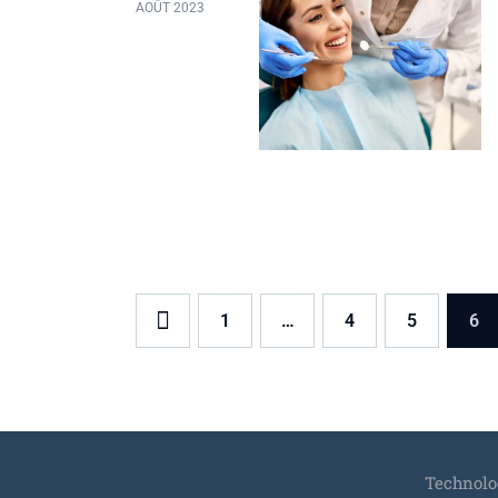
AOÛT 2023
<
1
…
4
5
6
Technolog