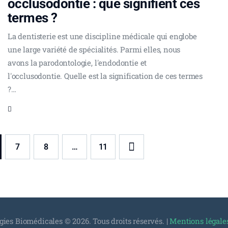
occlusodontie : que signifient ces
termes ?
La dentisterie est une discipline médicale qui englobe
une large variété de spécialités. Parmi elles, nous
avons la parodontologie, l'endodontie et
l'occlusodontie. Quelle est la signification de ces termes
?…
7
8
…
>
11
ies Biomédicales © 2026. Tous droits réservés. |
Mentions légale