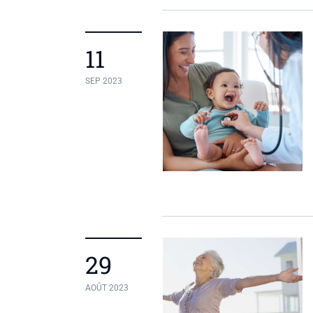
11
SEP 2023
29
AOÛT 2023