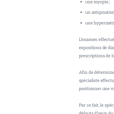
une myopie ;
un astigmatism
une hypermétro
L’examen effectué
expositions de diag
prescriptions de l
Afin de déterminer
spécialiste effect
positionner une va
Par ce fait, le sp
défauts d’yeux du p