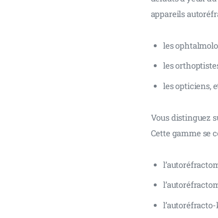
appareils autoréfr
les ophtalmolog
les orthoptistes
les opticiens, e
Vous distinguez s
Cette gamme se co
l’autoréfractom
l’autoréfractom
l’autoréfracto-