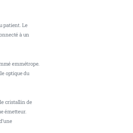
 patient. Le 
onnecté à un 
nommé emmétrope. 
le optique du 
e cristallin de 
ue émetteur. 
 d’une 