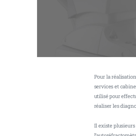
Pour la réalisatio
services et cabine
utilisé pour effec
réaliser les diagn
Il existe plusieu
l’autoréfractomètr