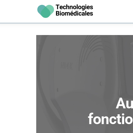
Santé
Vie Pratique
Psychologie
Bien-être
Hygiène
Au
foncti