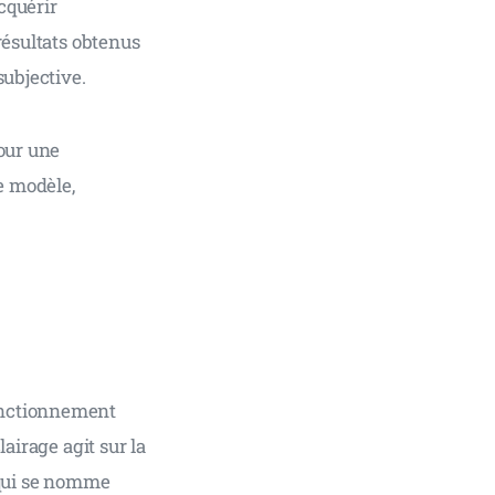
cquérir 
résultats obtenus 
ubjective. 
our une 
e modèle, 
onctionnement 
airage agit sur la 
 qui se nomme 