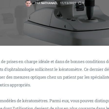
PAR
NATHANAËL
11/13/2022
0
n de prises en charge idéale et dans de bonnes conditions de
ts d’ophtalmologie sollicitent le kératomètre. Ce dernier défi
tuer des mesures optiques chez un patient par les spécialist
ostics appropriés.
rs modèles de kératomètres. Parmi eux, vous pouvez disting
e dont l’utilisation devient de plus en plus courante dans l