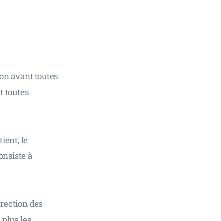
on avant toutes 
t toutes 
ent, le 
onsiste à 
rrection des 
 plus les 