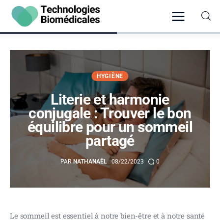
Santé
HYGIÈNE
Literie et harmonie
Vie Pratique
conjugale : Trouver le bon
Psychologie
équilibre pour un sommeil
partagé
Bien-être
PAR
NATHANAËL
08/22/2023
0
Hygiène
Le sommeil est essentiel à notre bien-être et à notre santé 