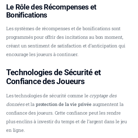
Le Rôle des Récompenses et
Bonifications
Les systèmes de récompenses et de bonifications sont 
programmés pour offrir des incitations au bon moment, 
créant un sentiment de satisfaction et d’anticipation qui 
encourage les joueurs à continuer.
Technologies de Sécurité et
Confiance des Joueurs
Les technologies de sécurité comme le 
cryptage des 
données
 et la 
protection de la vie privée
 augmentent la 
confiance des joueurs. Cette confiance peut les rendre 
plus enclins à investir du temps et de l’argent dans le jeu 
en ligne.