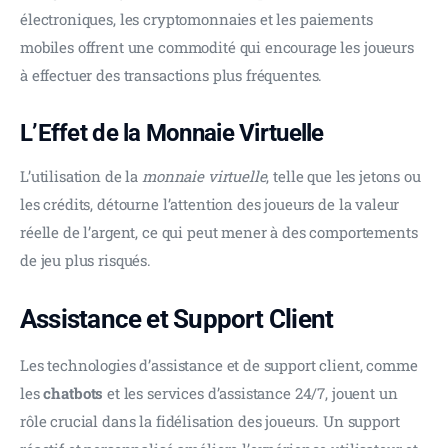
électroniques, les cryptomonnaies et les paiements 
mobiles offrent une commodité qui encourage les joueurs 
à effectuer des transactions plus fréquentes.
L’Effet de la Monnaie Virtuelle
L’utilisation de la 
monnaie virtuelle
, telle que les jetons ou 
les crédits, détourne l’attention des joueurs de la valeur 
réelle de l’argent, ce qui peut mener à des comportements 
de jeu plus risqués.
Assistance et Support Client
Les technologies d’assistance et de support client, comme 
les 
chatbots
 et les services d’assistance 24/7, jouent un 
rôle crucial dans la fidélisation des joueurs. Un support 