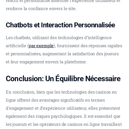
réactif et personnalisé améliore l’expérience utilisateur et 
renforce la confiance envers le site.
Chatbots et Interaction Personnalisée
Les chatbots, utilisant des technologies d’intelligence 
artificielle (
par exemple
), fournissent des réponses rapides 
et personnalisées, augmentant la satisfaction des joueurs 
et leur engagement envers la plateforme.
Conclusion: Un Équilibre Nécessaire
En conclusion, bien que les technologies des casinos en 
ligne offrent des avantages significatifs en termes 
d’engagement et d’expérience utilisateur, elles présentent 
également des risques psychologiques. Il est essentiel que 
les joueurs et les opérateurs de casinos en ligne travaillent 