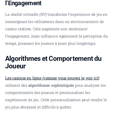
l’Engagement
La 
réalité virtuelle (RV)
 transforme l’expérience de jeu en 
immergeant les utilisateurs dans un environnement de 
casino réaliste. Cela augmente non seulement 
l’engagement, mais influence également la perception du 
temps, poussant les joueurs à jouer plus longtemps.
Algorithmes et Comportement du
Joueur
Les casinos en ligne (comme vous pouvez le voir ici)
utilisent des 
algorithmes sophistiqués
 pour analyser les 
comportements des joueurs et personnaliser les 
expériences de jeu. Cette personnalisation peut rendre le 
jeu plus attrayant et difficile à quitter.