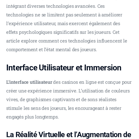
intégrant diverses technologies avancées. Ces 
technologies ne se limitent pas seulement à améliorer 
l’expérience utilisateur, mais exercent également des 
effets psychologiques significatifs sur les joueurs. Cet 
article explore comment ces technologies influencent le 
comportement et l’état mental des joueurs.
Interface Utilisateur et Immersion
L’interface utilisateur
 des casinos en ligne est conçue pour 
créer une expérience immersive. L’utilisation de couleurs 
vives, de graphismes captivants et de sons réalistes 
stimule les sens des joueurs, les encourageant à rester 
engagés plus longtemps.
La Réalité Virtuelle et l’Augmentation de