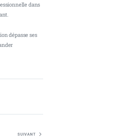
fessionnelle dans 
ant.
tion dépasse ses 
mander 
SUIVANT