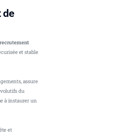
t de
recrutement 
écurisée et stable 
gagements, assure 
volutifs du 
e à instaurer un 
te et 