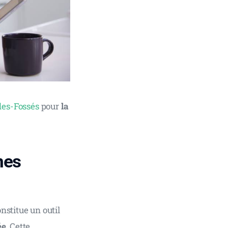
des-Fossés
 pour 
la 
nes
stitue un outil 
ée
. Cette 