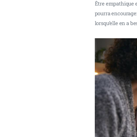
Être empathique es
pourra encourager
lorsqu’elle en a be