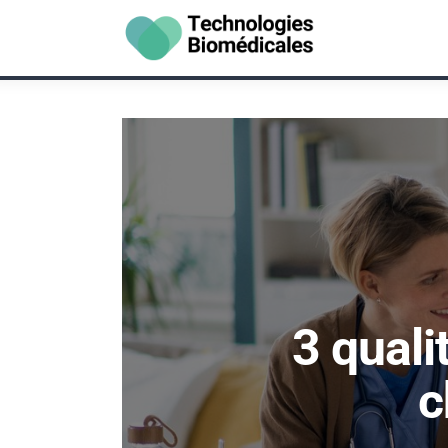
Santé
Vie Pratique
Psychologie
Bien-être
Hygiène
3 quali
c