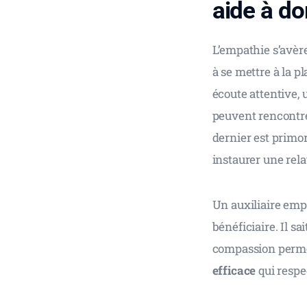
aide à do
L’empathie s’avèr
à se mettre à la p
écoute attentive, 
peuvent rencontrer
dernier est primo
instaurer une rela
Un auxiliaire emp
bénéficiaire. Il sa
compassion perme
efficace
 qui respe