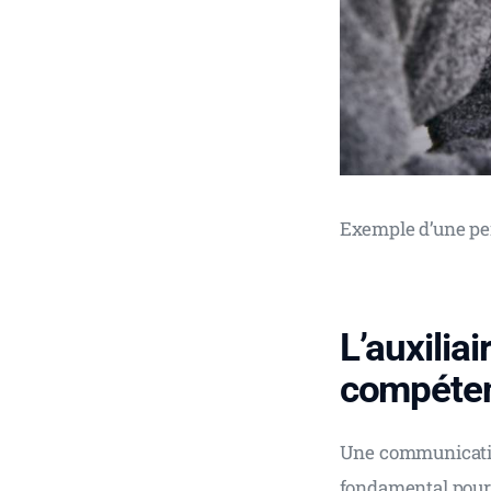
Exemple d’une per
L’auxilia
compéte
Une communication 
fondamental pour