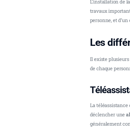
L’installation de 
travaux importants
personne, et d’un 
Les diffé
Il existe plusieurs
de chaque personne
Téléassis
La téléassistance 
déclencher une 
a
généralement comp