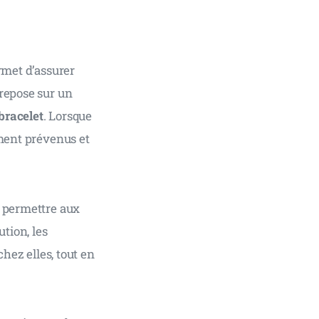
rmet d’assurer 
 repose sur un 
bracelet
. Lorsque 
ement prévenus et 
t permettre aux 
tion, les 
chez elles, tout en 