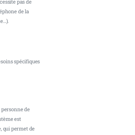
cessite pas de 
léphone de la 
te…).
soins spécifiques 
a personne de 
stème est 
, qui permet de 