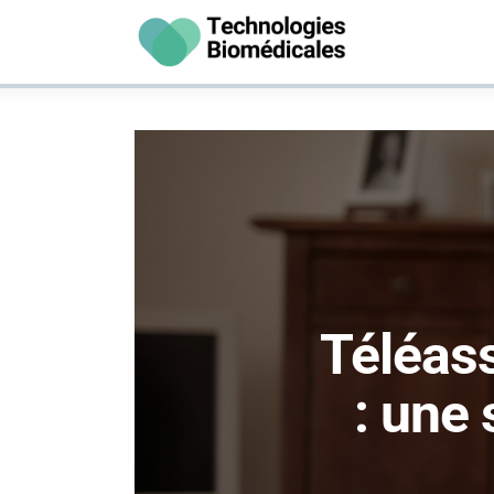
Santé
Vie Pratique
Psychologie
Bien-être
Hygiène
Téléas
: une 