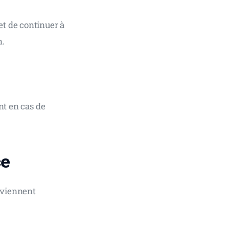
t de continuer à 
n.
nt en cas de 
ce
 viennent 