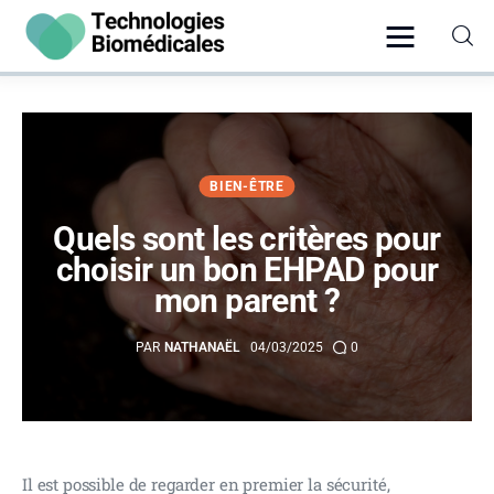
Santé
BIEN-ÊTRE
Vie Pratique
Quels sont les critères pour
choisir un bon EHPAD pour
Psychologie
mon parent ?
Bien-être
PAR
NATHANAËL
04/03/2025
0
Hygiène
Il est possible de regarder en premier la sécurité, 