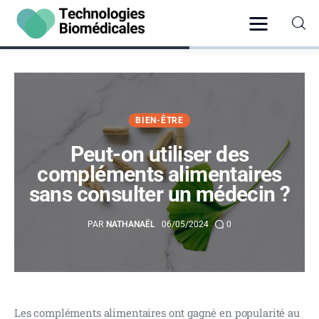
Santé
BIEN-ÊTRE
Vie Pratique
Peut-on utiliser des
compléments alimentaires
Psychologie
sans consulter un médecin ?
Bien-être
PAR
NATHANAËL
06/05/2024
0
Hygiène
Les compléments alimentaires ont gagné en popularité au 