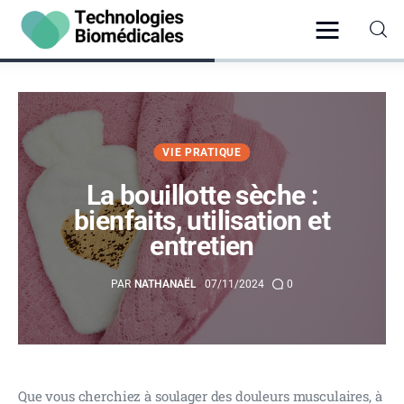
Santé
VIE PRATIQUE
Vie Pratique
La bouillotte sèche :
bienfaits, utilisation et
Psychologie
entretien
Bien-être
PAR
NATHANAËL
07/11/2024
0
Hygiène
Que vous cherchiez à soulager des douleurs musculaires, à 