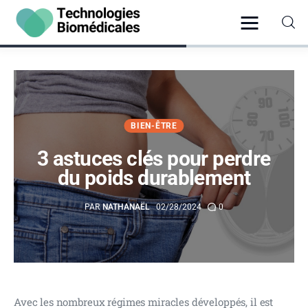
Santé
BIEN-ÊTRE
Vie Pratique
3 astuces clés pour perdre
Psychologie
du poids durablement
Bien-être
PAR
NATHANAËL
02/28/2024
0
Hygiène
Avec les nombreux régimes miracles développés, il est 